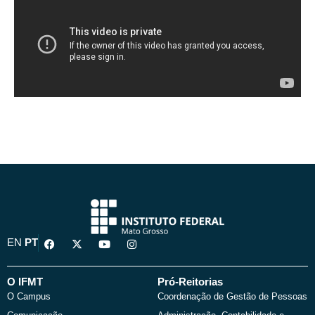
F
X
Y
I
EN
PT
a
-
o
n
c
t
u
s
e
w
t
t
b
i
u
a
O IFMT
Pró-Reitorias
o
t
b
g
O Campus
Coordenação de Gestão de Pessoas
o
t
e
r
k
e
a