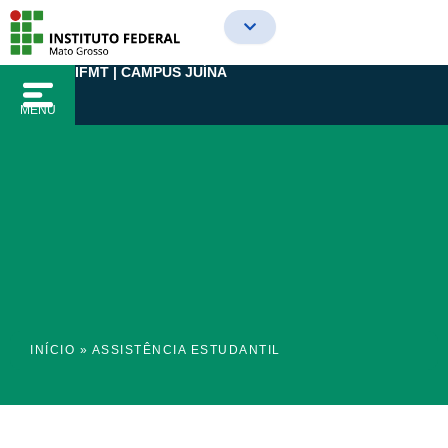
Ir
para
o
IFMT | CAMPUS JUÍNA
conteúdo
MENU
INÍCIO
»
ASSISTÊNCIA ESTUDANTIL