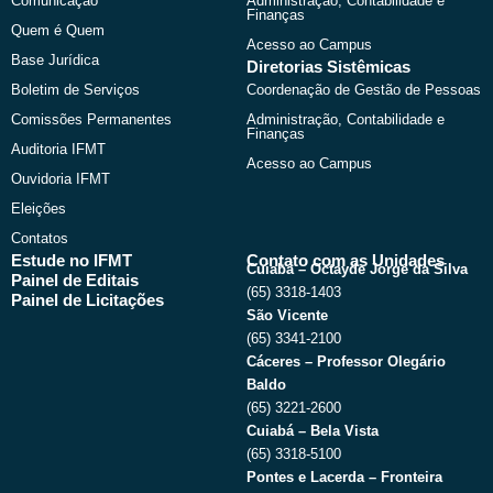
Comunicação
Administração, Contabilidade e
r
m
Finanças
Quem é Quem
Acesso ao Campus
Base Jurídica
Diretorias Sistêmicas
Boletim de Serviços
Coordenação de Gestão de Pessoas
Comissões Permanentes
Administração, Contabilidade e
Finanças
Auditoria IFMT
Acesso ao Campus
Ouvidoria IFMT
Eleições
Contatos
Estude no IFMT
Contato com as Unidades
Cuiabá – Octayde Jorge da Silva
Painel de Editais
(65) 3318-1403
Painel de Licitações
São Vicente
(65) 3341-2100
Cáceres – Professor Olegário
Baldo
(65) 3221-2600
Cuiabá – Bela Vista
(65) 3318-5100
Pontes e Lacerda – Fronteira