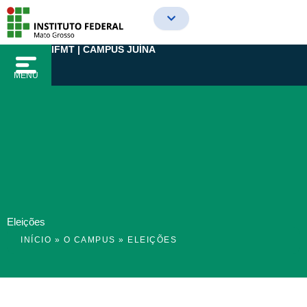
Ir
para
o
IFMT | CAMPUS JUÍNA
conteúdo
MENU
Eleições
INÍCIO
»
O CAMPUS
»
ELEIÇÕES