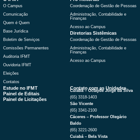
o
t
b
g
O Campus
Coordenação de Gestão de Pessoas
o
t
e
r
k
e
a
Comunicação
Administração, Contabilidade e
r
m
Finanças
Quem é Quem
Acesso ao Campus
Base Jurídica
Diretorias Sistêmicas
Boletim de Serviços
Coordenação de Gestão de Pessoas
Comissões Permanentes
Administração, Contabilidade e
Finanças
Auditoria IFMT
Acesso ao Campus
Ouvidoria IFMT
Eleições
Contatos
Estude no IFMT
Contato com as Unidades
Cuiabá – Octayde Jorge da Silva
Painel de Editais
(65) 3318-1403
Painel de Licitações
São Vicente
(65) 3341-2100
Cáceres – Professor Olegário
Baldo
(65) 3221-2600
Cuiabá – Bela Vista