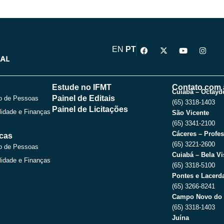
F
X
Y
I
EN
PT
a
-
o
n
c
t
u
s
e
w
t
t
b
i
u
a
o
t
b
g
Estude no IFMT
Contato com 
o
t
e
r
Cuiabá – Octayde
Painel de Editais
o de Pessoas
k
e
a
(65) 3318-1403
r
m
Painel de Licitações
lidade e Finanças
São Vicente
(65) 3341-2100
Cáceres – Profes
icas
(65) 3221-2600
o de Pessoas
Cuiabá – Bela Vi
lidade e Finanças
(65) 3318-5100
Pontes e Lacerda
(65) 3266-8241
Campo Novo do 
(65) 3318-1403
Juína