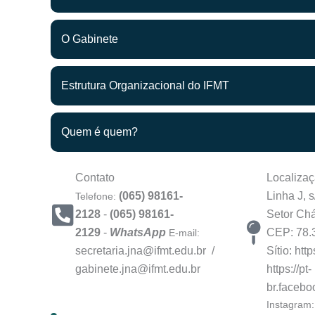
O Gabinete
Estrutura Organizacional do IFMT
Quem é quem?
Contato
Localiza
(065) 98161-
Linha J, s
Telefone:
2128
-
(065) 98161-
Setor Chá
2129
-
WhatsApp
CEP: 78.
E-mail:
secretaria.jna@ifmt.edu.br /
Sítio: htt
gabinete.jna@ifmt.edu.br
https://pt-
br.facebo
Instagram: 