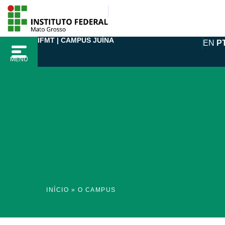
Ir
para
o
IFMT | CAMPUS JUÍNA
EN
P
conteúdo
MENU
INÍCIO
»
O CAMPUS