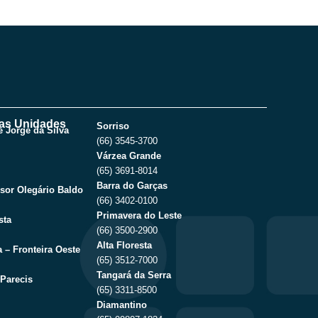
as Unidades
Sorriso
 Jorge da Silva
(66) 3545-3700
Várzea Grande
(65) 3691-8014
Barra do Garças
sor Olegário Baldo
(66) 3402-0100
Primavera do Leste
sta
(66) 3500-2900
Alta Floresta
 – Fronteira Oeste
(65) 3512-7000
Tangará da Serra
Parecis
(65) 3311-8500
Diamantino