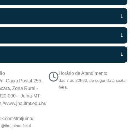
ção
Horário de Atendimento
das 7 às 22h30, de segunda à sexta-
/n, Caixa Postal 255,
feira.
cara, Zona Rural -
320-000 – Juína-MT.
ps://www.jna.ifmt.edu.br/
ok.com/ifmtjuina/
@ifmtjuinaoficial