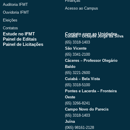
Finanças
Auditoria IFMT
Acesso ao Campus
Ouvidoria IFMT
Eleições
Contatos
Estude no IFMT
Contato com as Unidades
Cuiabá – Octayde Jorge da Silva
Painel de Editais
(65) 3318-1403
Painel de Licitações
São Vicente
(65) 3341-2100
Cáceres – Professor Olegário
Baldo
(65) 3221-2600
Cuiabá – Bela Vista
(65) 3318-5100
Pontes e Lacerda – Fronteira
Oeste
(65) 3266-8241
Campo Novo do Parecis
(65) 3318-1403
Juína
(065) 98161-2128