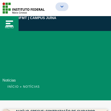
Ir
para
o
IFMT | CAMPUS JUÍNA
conteúdo
MENU
Notícias
INÍCIO
»
NOTÍCIAS