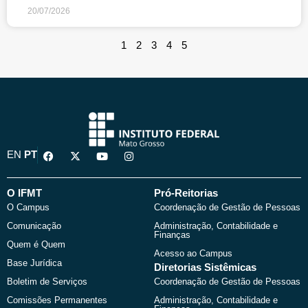
20/07/2026
1
2
3
4
5
F
X
Y
I
EN
PT
a
-
o
n
c
t
u
s
e
w
t
t
b
i
u
a
O IFMT
Pró-Reitorias
o
t
b
g
O Campus
Coordenação de Gestão de Pessoas
o
t
e
r
k
e
a
Comunicação
Administração, Contabilidade e
r
m
Finanças
Quem é Quem
Acesso ao Campus
Base Jurídica
Diretorias Sistêmicas
Boletim de Serviços
Coordenação de Gestão de Pessoas
Comissões Permanentes
Administração, Contabilidade e