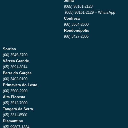
Juína
(065) 98161-2128
(065) 98161-2129 – WhatsApp
Confresa
(66) 3564-2600
Rondonópolis
(66) 3427-2305
Sorriso
(66) 3545-3700
Várzea Grande
(65) 3691-8014
Barra do Garças
(66) 3402-0100
Primavera do Leste
(66) 3500-2900
Alta Floresta
(65) 3512-7000
Tangará da Serra
(65) 3311-8500
Diamantino
(65) 99807-1834