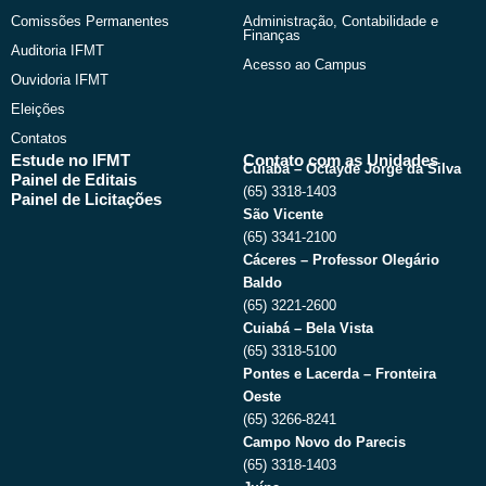
Comissões Permanentes
Administração, Contabilidade e
Finanças
Auditoria IFMT
Acesso ao Campus
Ouvidoria IFMT
Eleições
Contatos
Estude no IFMT
Contato com as Unidades
Cuiabá – Octayde Jorge da Silva
Painel de Editais
(65) 3318-1403
Painel de Licitações
São Vicente
(65) 3341-2100
Cáceres – Professor Olegário
Baldo
(65) 3221-2600
Cuiabá – Bela Vista
(65) 3318-5100
Pontes e Lacerda – Fronteira
Oeste
(65) 3266-8241
Campo Novo do Parecis
(65) 3318-1403