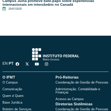
Campus Juína promove bate-papo sobre experiências
internacionais em intercâmbio no Canadá
25/07/2025
F
X
Y
I
EN
PT
a
-
o
n
c
t
u
s
e
w
t
t
b
i
u
a
O IFMT
Pró-Reitorias
o
t
b
g
O Campus
Coordenação de Gestão de Pessoas
o
t
e
r
k
e
a
Comunicação
Administração, Contabilidade e
r
m
Finanças
Quem é Quem
Acesso ao Campus
Base Jurídica
Diretorias Sistêmicas
Boletim de Serviços
Coordenação de Gestão de Pessoas