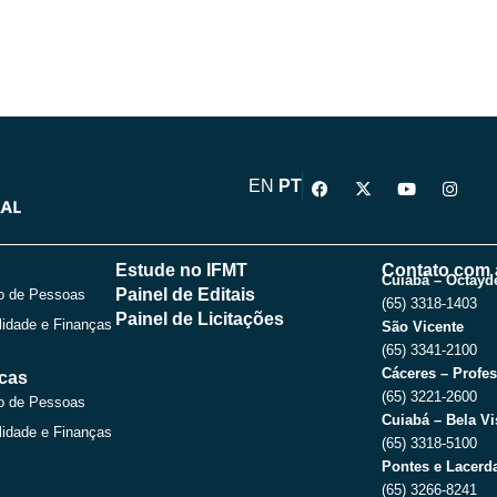
F
X
Y
I
EN
PT
a
-
o
n
c
t
u
s
e
w
t
t
b
i
u
a
o
t
b
g
Estude no IFMT
Contato com 
o
t
e
r
Cuiabá – Octayde
Painel de Editais
o de Pessoas
k
e
a
(65) 3318-1403
r
m
Painel de Licitações
lidade e Finanças
São Vicente
(65) 3341-2100
Cáceres – Profes
icas
(65) 3221-2600
o de Pessoas
Cuiabá – Bela Vi
lidade e Finanças
(65) 3318-5100
Pontes e Lacerda
(65) 3266-8241