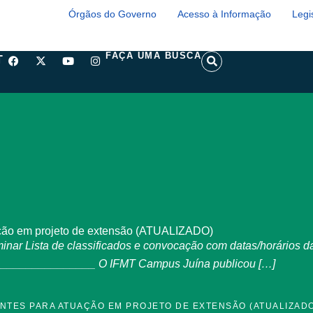
Órgãos do Governo
Acesso à Informação
Legi
F
X
Y
I
S
FAÇA UMA BUSCA
T
a
-
o
n
e
c
t
u
s
a
e
w
t
t
r
b
i
u
a
c
o
t
b
g
h
o
t
e
r
k
e
a
r
m
ção em projeto de extensão (ATUALIZADO)
r Lista de classificados e convocação com datas/horários da
______________ O IFMT Campus Juína publicou […]
NTES PARA ATUAÇÃO EM PROJETO DE EXTENSÃO (ATUALIZAD