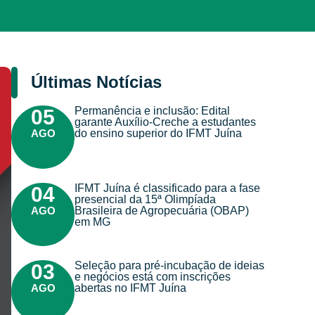
Últimas Notícias
Permanência e inclusão: Edital
05
garante Auxílio-Creche a estudantes
AGO
do ensino superior do IFMT Juína
IFMT Juína é classificado para a fase
04
presencial da 15ª Olimpíada
AGO
Brasileira de Agropecuária (OBAP)
em MG
Seleção para pré-incubação de ideias
03
e negócios está com inscrições
AGO
abertas no IFMT Juína