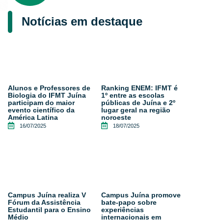
Notícias em destaque
Alunos e Professores de
Ranking ENEM: IFMT é
Biologia do IFMT Juína
1º entre as escolas
participam do maior
públicas de Juína e 2º
evento científico da
lugar geral na região
América Latina
noroeste
16/07/2025
18/07/2025
Campus Juína realiza V
Campus Juína promove
Fórum da Assistência
bate-papo sobre
Estudantil para o Ensino
experiências
Médio
internacionais em