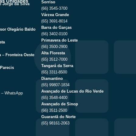
as Unidades
Sorriso
 Jorge da Silva
(66) 3545-3700
Várzea Grande
(65) 3691-8014
Barra do Garças
sor Olegário Baldo
(66) 3402-0100
Primavera do Leste
sta
(66) 3500-2900
Alta Floresta
 – Fronteira Oeste
(65) 3512-7000
Tangará da Serra
Parecis
(65) 3311-8500
Diamantino
(65) 99807-1834
Avançado de Lucas do Rio Verde
9 – WhatsApp
(65) 3548-4400
Avançado de Sinop
(66) 3511-2500
Guarantã do Norte
(65) 98161-2063