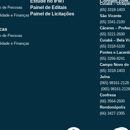
Estude no IFMT
Contato com 
o
t
e
r
Cuiabá – Octayde
Painel de Editais
o de Pessoas
k
e
a
(65) 3318-1403
r
m
Painel de Licitações
lidade e Finanças
São Vicente
(65) 3341-2100
Cáceres – Profes
icas
(65) 3221-2600
o de Pessoas
Cuiabá – Bela Vi
lidade e Finanças
(65) 3318-5100
Pontes e Lacerda
(65) 3266-8241
Campo Novo do 
(65) 3318-1403
Juína
(065) 98161-2128
(065) 98161-212
Confresa
(66) 3564-2600
Rondonópolis
(66) 3427-2305