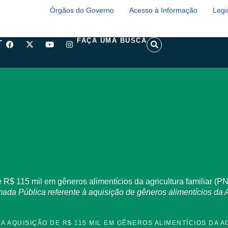
Órgãos do Governo
Acesso à Informação
Legi
F
X
Y
I
S
FAÇA UMA BUSCA
T
a
-
o
n
e
c
t
u
s
a
e
w
t
t
r
b
i
u
a
c
o
t
b
g
h
o
t
e
r
k
e
a
r
m
R$ 115 mil em gêneros alimentícios da agricultura familiar (
a Pública referente à aquisição de gêneros alimentícios da Ag
A AQUISIÇÃO DE R$ 115 MIL EM GÊNEROS ALIMENTÍCIOS DA A