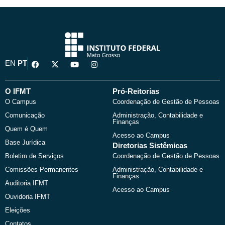
F
X
Y
I
EN
PT
a
-
o
n
c
t
u
s
e
w
t
t
b
i
u
a
O IFMT
Pró-Reitorias
o
t
b
g
O Campus
Coordenação de Gestão de Pessoas
o
t
e
r
k
e
a
Comunicação
Administração, Contabilidade e
r
m
Finanças
Quem é Quem
Acesso ao Campus
Base Jurídica
Diretorias Sistêmicas
Boletim de Serviços
Coordenação de Gestão de Pessoas
Comissões Permanentes
Administração, Contabilidade e
Finanças
Auditoria IFMT
Acesso ao Campus
Ouvidoria IFMT
Eleições
Contatos