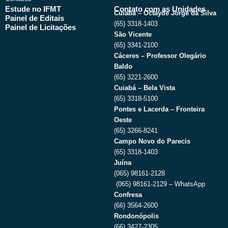
Estude no IFMT
Contato com as Unidades
Cuiabá – Octayde Jorge da Silva
Painel de Editais
(65) 3318-1403
Painel de Licitações
São Vicente
(65) 3341-2100
Cáceres – Professor Olegário
Baldo
(65) 3221-2600
Cuiabá – Bela Vista
(65) 3318-5100
Pontes e Lacerda – Fronteira
Oeste
(65) 3266-8241
Campo Novo do Parecis
(65) 3318-1403
Juína
(065) 98161-2128
(065) 98161-2129 – WhatsApp
Confresa
(66) 3564-2600
Rondonópolis
(66) 3427-2305